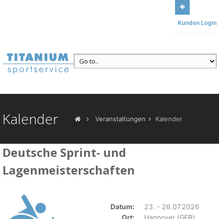
Bleiben Sie mit uns in Kontakt
Unser Büro: Am Sonnenbühl 13,
Kunden Login
95185 Gattendorf
Ruf uns an
+49 (371) 84493117
Kalender
Veranstaltungen
Kalender
Deutsche Sprint- und
Lagenmeisterschaften
Datum:
23. - 26.07.2026
Ort:
Hannover (GER)