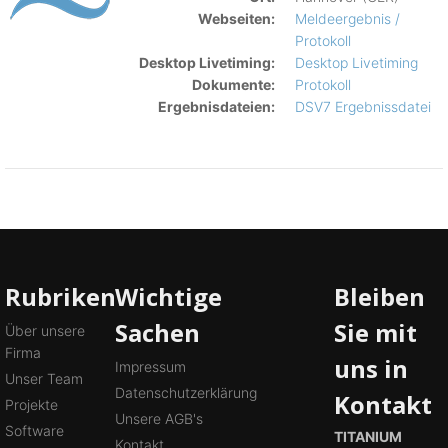
Webseiten:
Meldeergebnis /
Protokoll
Desktop Livetiming:
Desktop Livetiming
Dokumente:
Protokoll
Ergebnisdateien:
DSV7 Ergebnissdatei
Rubriken
Wichtige
Bleiben
Sachen
Sie mit
Über unsere
Firma
uns in
Impressum
Unser Team
Datenschutzerklärung
Kontakt
Projekte
Unsere AGB's
Software
TITANIUM
Kontakt