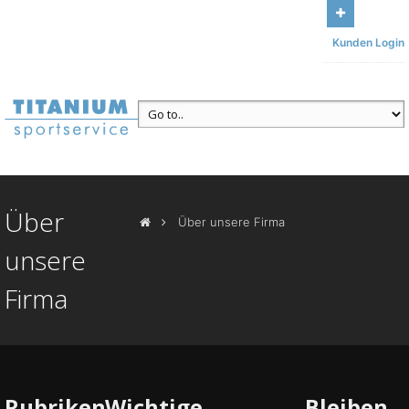
Bleiben Sie mit uns in Kontakt
Unser Büro: Am Sonnenbühl 13,
Kunden Login
95185 Gattendorf
Ruf uns an
+49 (371) 84493117
Über
Über unsere Firma
unsere
Firma
Rubriken
Wichtige
Bleiben