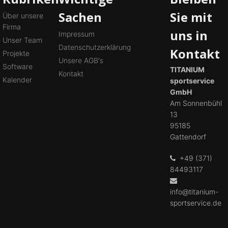
Sachen
Sie mit
Über unsere
Firma
uns in
Impressum
Unser Team
Datenschutzerklärung
Kontakt
Projekte
Unsere AGB's
Software
TITANIUM
Kontakt
Kalender
sportservice
GmbH
Am Sonnenbühl
13
95185
Gattendorf
+49 (371)
84493117
info@titanium-
sportservice.de