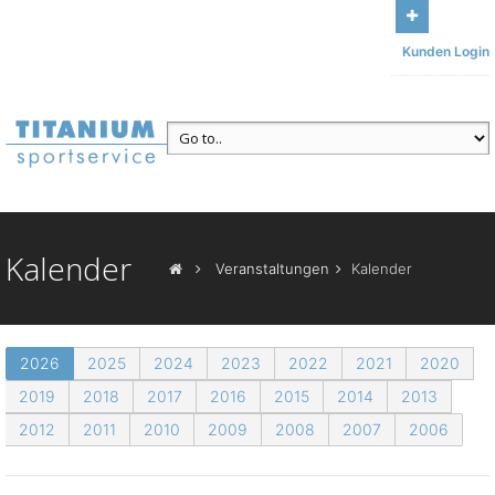
Bleiben Sie mit uns in Kontakt
Unser Büro: Am Sonnenbühl 13,
Kunden Login
95185 Gattendorf
Ruf uns an
+49 (371) 84493117
Kalender
Veranstaltungen
Kalender
2026
2025
2024
2023
2022
2021
2020
2019
2018
2017
2016
2015
2014
2013
2012
2011
2010
2009
2008
2007
2006