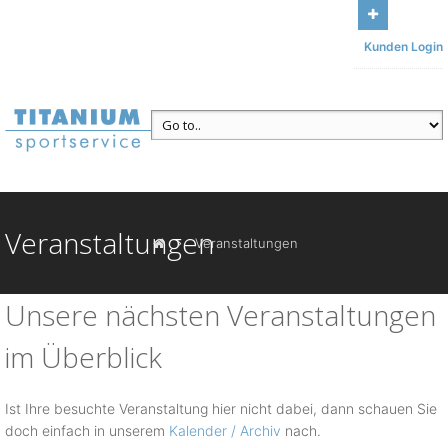
Bleiben Sie mit uns in Kontakt
Unser Büro: Am Sonnenbühl 13,
Kunden Login
95185 Gattendorf
Ruf uns an
+49 (371) 84493117
Veranstaltungen
Veranstaltungen
Unsere nächsten Veranstaltungen
im Überblick
Ist Ihre besuchte Veranstaltung hier nicht dabei, dann schauen Sie
doch einfach in unserem
Kalender / Archiv
nach.