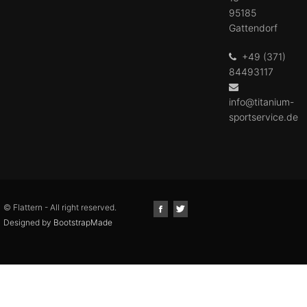
95185
Gattendorf
+49 (371)
84493117
info@titanium-
sportservice.de
© Flattern - All right reserved.
Designed by
BootstrapMade