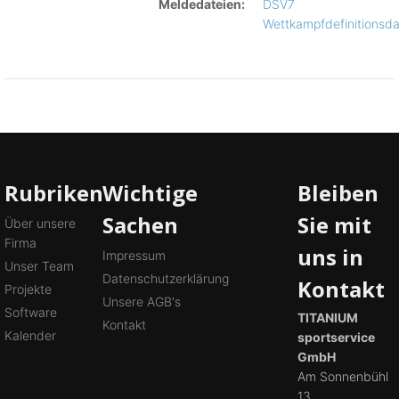
Meldedateien:
DSV7
Wettkampfdefinitionsda
Rubriken
Wichtige
Bleiben
Sachen
Sie mit
Über unsere
Firma
uns in
Impressum
Unser Team
Datenschutzerklärung
Kontakt
Projekte
Unsere AGB's
Software
TITANIUM
Kontakt
Kalender
sportservice
GmbH
Am Sonnenbühl
13