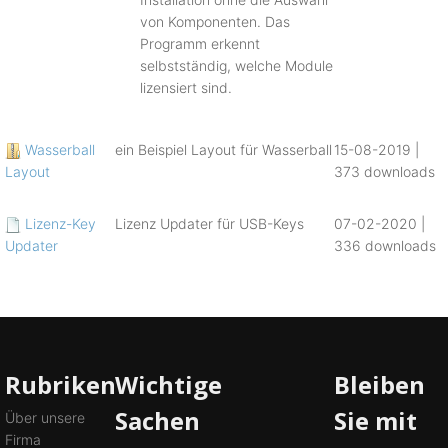
von Komponenten. Das
Programm erkennt
selbstständig, welche Module
lizensiert sind.
Wasserball
ein Beispiel Layout für Wasserball
15-08-2019 |
Layout
373 downloads
Lizenz-Key
Lizenz Updater für USB-Keys
07-02-2020 |
Updater
336 downloads
Rubriken
Wichtige
Bleiben
Sachen
Sie mit
Über unsere
Firma