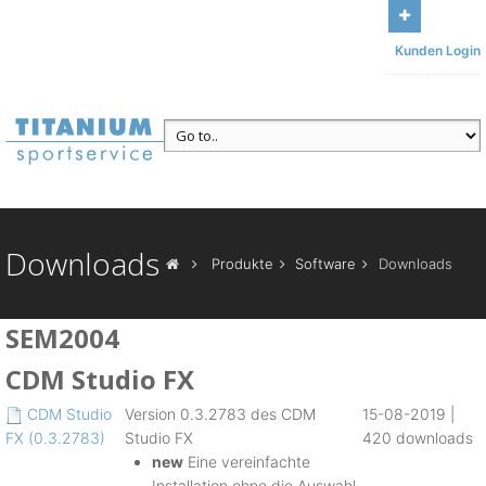
Bleiben Sie mit uns in Kontakt
Unser Büro: Am Sonnenbühl 13,
Kunden Login
95185 Gattendorf
Ruf uns an
+49 (371) 84493117
Downloads
Produkte
Software
Downloads
SEM2004
CDM Studio FX
CDM Studio
Version 0.3.2783 des CDM
15-08-2019 |
FX (0.3.2783)
Studio FX
420 downloads
new
Eine vereinfachte
Installation ohne die Auswahl