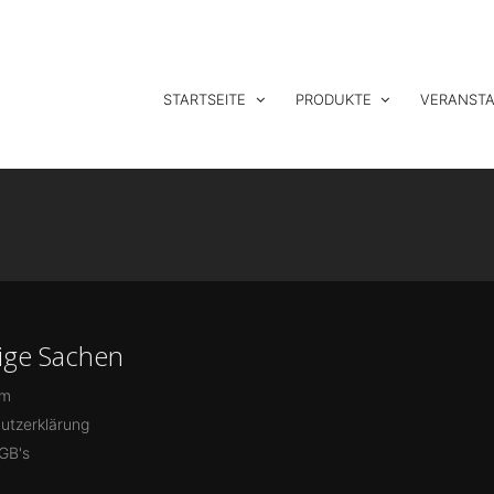
enbühl 13, 95185 Gattendorf
Ruf uns an
+49 (371) 84493117
STARTSEITE
PRODUKTE
VERANST
ige Sachen
um
utzerklärung
GB's