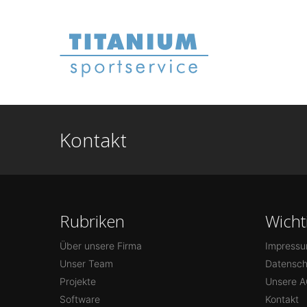
Bleiben Sie mit uns in Kontakt
Unser Büro: Am Sonn
Kontakt
Rubriken
Wicht
Über unsere Firma
Impress
Unser Team
Datensch
Projekte
Unsere A
Software
Kontakt