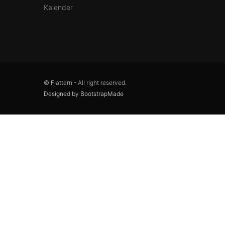
Kalender
© Flattern - All right reserved.
Designed by
BootstrapMade