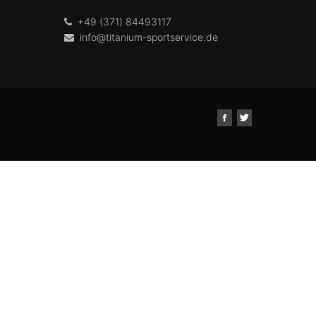
+49 (371) 84493117
info@titanium-sportservice.de